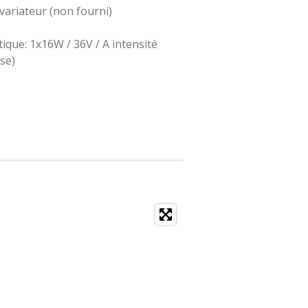
 variateur (non fourni)
ue: 1x16W / 36V / A intensité
se)